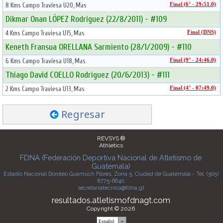
8 Kms Campo Traviesa U20, Mas
Final (6° - 29:51.0)
Dikmar Onan LÓPEZ Rodríguez (22/8/2011) - #109
4 Kms Campo Traviesa U15, Mas
Final (DNS)
Keneth Fransua ORELLANA Sarmiento (28/1/2009) - #110
6 Kms Campo Traviesa U18, Mas
Final (9° - 24:46.0)
Thiago David COELLO Rodríguez (20/6/2013) - #111
2 Kms Campo Traviesa U13, Mas
Final (4° - 07:49.0)
Regresar
REVSYS ®
Athletics
FDNA (Federación Deportiva Nacional de Atletismo de
Guatemala)
Estadio Nacional Doroteo Guamuch Flores, Zona 5, Ciudad de Guatemala - Tel. (505)
8775-6640
secretariatecnica@fdna.gt
resultados.atletismofdnagt.com
Copyright © 2026