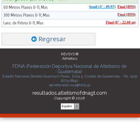
60 Metros Planos U-11, Mas
Semif (3° - 09.97)
Final (DNS)
300 Metros Planos U-11, Mas
Final (DNS)
Lanz. de Pelota U-11, Mas
Final (6° - 22.60 m)
Regresar
REVSYS ®
Athletics
FDNA (Federación Deportiva Nacional de Atletismo de
Guatemala)
Estadio Nacional Doroteo Guamuch Flores, Zona 5, Ciudad de Guatemala - Tel. (505)
8775-6640
secretariatecnica@fdna.gt
resultados.atletismofdnagt.com
Copyright © 2026