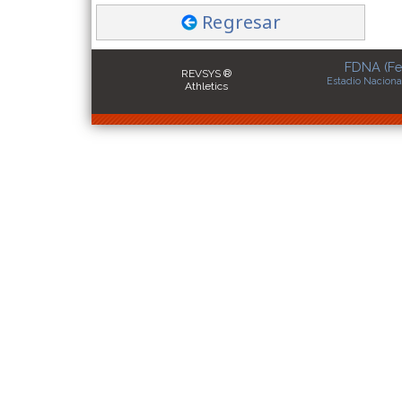
Regresar
FDNA (Fe
REVSYS ®
Estadio Naciona
Athletics