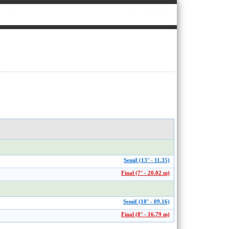
Descargas
Ruta ▼
Sobre FDNA
Semif (13° - 11.35)
Final (7° - 20.02 m)
Semif (10° - 09.16)
Final (8° - 16.79 m)