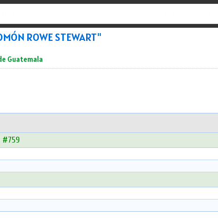
Noticias
Eventos
Afiliaciones
Estadísticas ▼
ALOMÓN ROWE STEWART"
 de Guatemala
- #759