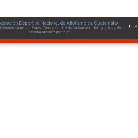
deración Deportiva Nacional de Atletismo de Guatemala)
res
l Doroteo Guamuch Flores, Zona 5, Ciudad de Guatemala - Tel. (505) 8775-6640
secretariatecnica@fdna.gt