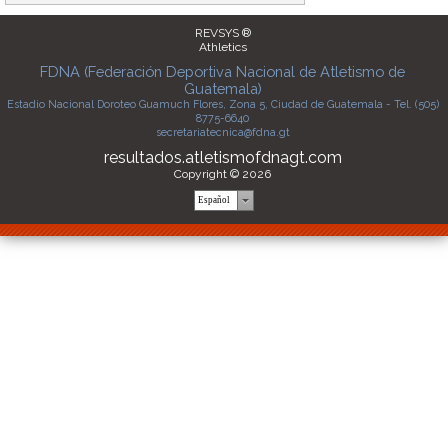
REVSYS ®
Athletics
FDNA (Federación Deportiva Nacional de Atletismo de
Guatemala)
Estadio Nacional Doroteo Guamuch Flores, Zona 5, Ciudad de Guatemala - Tel. (505)
8775-6640
secretariatecnica@fdna.gt
resultados.atletismofdnagt.com
Copyright © 2026