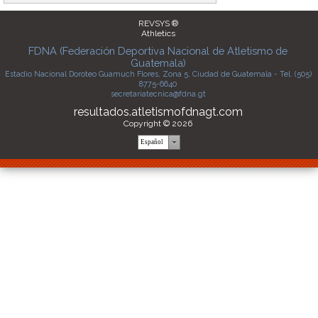
REVSYS ®
Athletics
FDNA (Federación Deportiva Nacional de Atletismo de
Guatemala)
Estadio Nacional Doroteo Guamuch Flores, Zona 5, Ciudad de Guatemala - Tel. (505)
8775-6640
secretariatecnica@fdna.gt
resultados.atletismofdnagt.com
Copyright © 2026