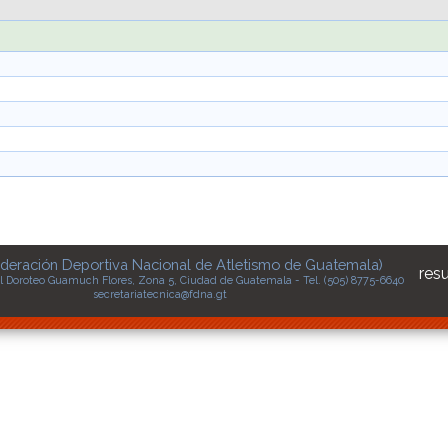
deración Deportiva Nacional de Atletismo de Guatemala)
res
l Doroteo Guamuch Flores, Zona 5, Ciudad de Guatemala - Tel. (505) 8775-6640
secretariatecnica@fdna.gt