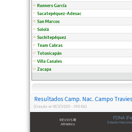
Runners García
16
Sacatepéquez-Adesac
17
San Marcos
18
Sololá
19
Suchitepéquez
20
Team Cabras
21
Totonicapán
22
Villa Canales
23
Zacapa
24
Resultados Camp. Nac. Campo Travies
(Creado el 18/3/2025 - 190 Kb)
FDNA (Fe
REVSYS ®
Estadio Naciona
Athletics