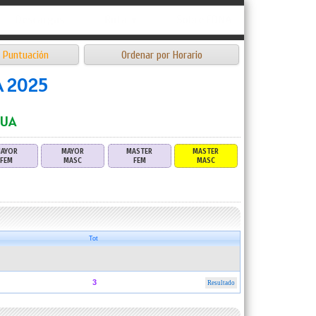
Descargas
Ruta ▼
Sobre FDNA
 Puntuación
Ordenar por Horario
 2025
GUA
AYOR
MAYOR
MASTER
MASTER
FEM
MASC
FEM
MASC
Tot
3
Resultado