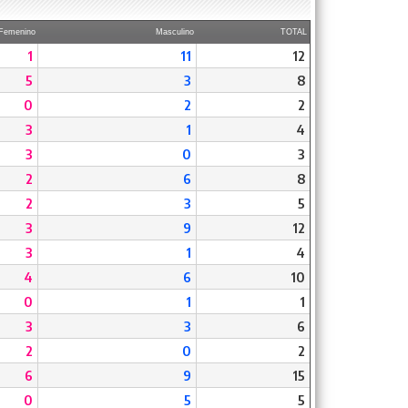
Femenino
Masculino
TOTAL
1
11
12
5
3
8
0
2
2
3
1
4
3
0
3
2
6
8
2
3
5
3
9
12
3
1
4
4
6
10
0
1
1
3
3
6
2
0
2
6
9
15
0
5
5