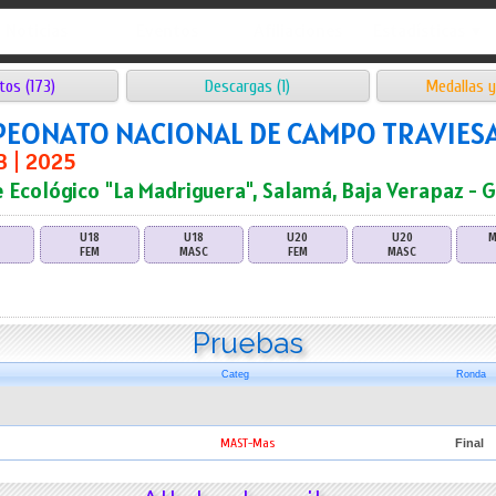
Noticias
Eventos
Afiliaciones
Estadísticas ▼
tos (173)
Descargas (1)
Medallas y
EONATO NACIONAL DE CAMPO TRAVIESA
EB | 2025
 Ecológico "La Madriguera", Salamá, Baja Verapaz - 
U18
U18
U20
U20
M
FEM
MASC
FEM
MASC
Pruebas
Categ
Ronda
MAST-Mas
Final