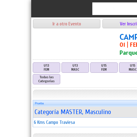
Inicio
Ir a otro Evento
Ver Inscri
CAMP
01 | F
Parque
U13
U13
U15
U15
FEM
MASC
FEM
MASC
Todas las
Categorías
Prueba
Categoría MASTER, Masculino
6 Kms Campo Traviesa