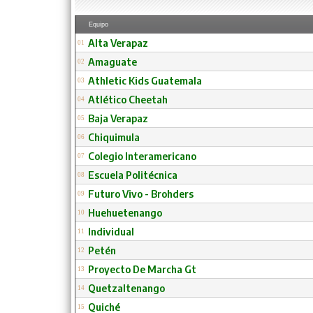
Equipo
Alta Verapaz
01
Amaguate
02
Athletic Kids Guatemala
03
Atlético Cheetah
04
Baja Verapaz
05
Chiquimula
06
Colegio Interamericano
07
Escuela Politécnica
08
Futuro Vivo - Brohders
09
Huehuetenango
10
Individual
11
Petén
12
Proyecto De Marcha Gt
13
Quetzaltenango
14
Quiché
15