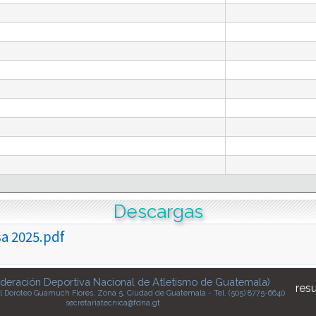
Descargas
a 2025.pdf
deración Deportiva Nacional de Atletismo de Guatemala)
res
l Doroteo Guamuch Flores, Zona 5, Ciudad de Guatemala - Tel. (505) 8775-6640
secretariatecnica@fdna.gt