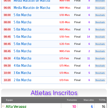
Media Maratón de Marcha
MAY-Fem
06:05
Final
8
Resultado
Media Maratón de Marcha
MAY-Mas
06:05
Final
10
Resultado
5 Km Marcha
U18-Mas
08:00
Final
6
Resultado
5 Km Marcha
U20-Mas
08:00
Final
6
Resultado
5 Km Marcha
MAS-Mas
08:00
Final
9
Resultado
5 Km Marcha
U18-Fem
08:45
Final
14
Resultado
5 Km Marcha
U20-Fem
08:45
Final
6
Resultado
5 Km Marcha
MAS-Fem
08:45
Final
2
Resultado
4 Km Marcha
U15-Fem
09:30
Final
11
Resultado
4 Km Marcha
U15-Mas
09:30
Final
4
Resultado
3 Km Marcha
U13-Mas
10:00
Final
5
Resultado
2 Km Marcha
U13-Fem
10:20
Final
6
Resultado
Atletas Inscritos
Equipo
Femenino
Masculino
TOTAL
Alta Verapaz
10
6
16
01