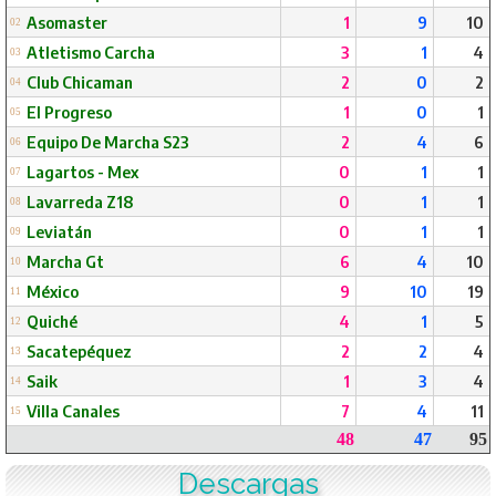
Asomaster
1
9
10
02
Atletismo Carcha
3
1
4
03
Club Chicaman
2
0
2
04
El Progreso
1
0
1
05
Equipo De Marcha S23
2
4
6
06
Lagartos - Mex
0
1
1
07
Lavarreda Z18
0
1
1
08
Leviatán
0
1
1
09
Marcha Gt
6
4
10
10
México
9
10
19
11
Quiché
4
1
5
12
Sacatepéquez
2
2
4
13
Saik
1
3
4
14
Villa Canales
7
4
11
15
48
47
95
Descargas