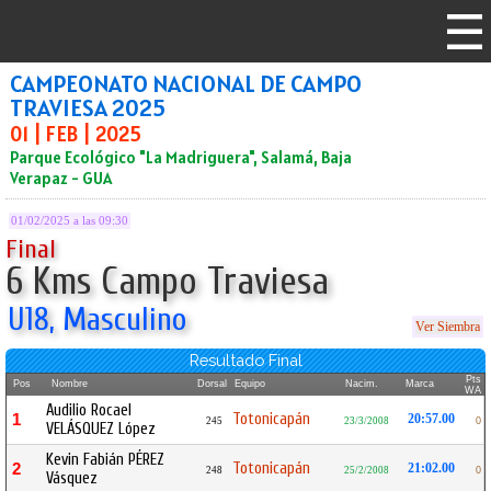
CAMPEONATO NACIONAL DE CAMPO
TRAVIESA 2025
01 | FEB | 2025
Parque Ecológico "La Madriguera", Salamá, Baja
Verapaz - GUA
01/02/2025 a las 09:30
Final
6 Kms Campo Traviesa
U18, Masculino
Ver Siembra
Resultado Final
Pts
Pos
Nombre
Dorsal
Equipo
Nacim.
Marca
WA
Audilio Rocael
Totonicapán
1
20:57.00
245
23/3/2008
0
VELÁSQUEZ López
Kevin Fabián PÉREZ
Totonicapán
2
21:02.00
248
25/2/2008
0
Vásquez