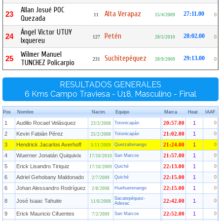
Allan Josué POC
Alta Verapaz
23
27:11.00
11
15/4/2009
0
Quezada
Ángel Victor UTUY
Petén
24
28:02.00
127
28/5/2010
0
Ixquereu
Wilmer Manuel
Suchitepéquez
25
29:13.00
231
28/9/2009
0
TUNCHEZ Policarpio
RESULTADOS GENERALES
6 Kms Campo Traviesa - U18, Masculino - Final
Pos
Nombre
Nacim.
Equipo
Marca
Heat
IAAF
1
Audilio Rocael Velásquez
1
Totonicapán
20:57.00
0
23/3/2008
2
Kevin Fabián Pérez
1
Totonicapán
21:02.00
0
25/2/2008
3
Hendrick Jacarlos Averhoff
1
Quetzaltenango
21:24.00
0
5/11/2009
4
Wuerner Jonatán Quiquivix
1
San Marcos
21:57.00
0
17/10/2010
5
Erick Lisandro Tiriquiz
1
Quiché
22:13.00
0
17/10/2009
6
Adriel Gehobany Maldonado
1
Quiché
22:15.00
0
2/7/2009
6
Johan Alessandro Rodríguez
1
Huehuetenango
22:15.00
0
2/8/2008
Sacatepéquez-
8
José Isaac Tahuite
1
22:42.00
0
11/6/2008
Adesac
9
Erick Mauricio Cifuentes
1
San Marcos
22:52.00
0
7/2/2009