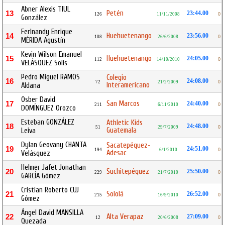
Abner Alexis TIUL
Petén
13
23:44.00
126
11/11/2008
0
González
Ferlnandy Enrique
Huehuetenango
14
23:56.00
108
26/6/2008
0
MÉRIDA Agustín
Kevin Wilson Emanuel
Huehuetenango
15
24:05.00
112
14/10/2010
0
VELÁSQUEZ Solis
Pedro Miguel RAMOS
Colegio
16
24:08.00
72
21/2/2009
0
Interamericano
Aldana
Osber David
San Marcos
17
24:40.00
211
6/11/2010
0
DOMÍNGUEZ Orozco
Esteban GONZÁLEZ
Athletic Kids
18
24:48.00
51
29/7/2009
0
Guatemala
Leiva
Dylan Geovany CHANTA
Sacatepéquez-
19
24:51.00
194
6/1/2010
0
Adesac
Velásquez
Helmer Jafet Jonathan
Suchitepéquez
20
25:50.00
229
21/7/2010
0
GARCÍA Gómez
Cristian Roberto CUJ
Sololá
21
26:52.00
215
16/9/2010
0
Gómez
Ángel David MANSILLA
Alta Verapaz
22
27:09.00
12
20/6/2008
0
Quezada