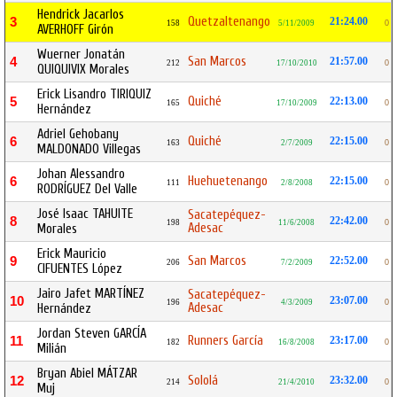
Hendrick Jacarlos
Quetzaltenango
3
21:24.00
158
5/11/2009
0
AVERHOFF Girón
Wuerner Jonatán
San Marcos
4
21:57.00
212
17/10/2010
0
QUIQUIVIX Morales
Erick Lisandro TIRIQUIZ
Quiché
5
22:13.00
165
17/10/2009
0
Hernández
Adriel Gehobany
Quiché
6
22:15.00
163
2/7/2009
0
MALDONADO Villegas
Johan Alessandro
Huehuetenango
6
22:15.00
111
2/8/2008
0
RODRÍGUEZ Del Valle
José Isaac TAHUITE
Sacatepéquez-
8
22:42.00
198
11/6/2008
0
Adesac
Morales
Erick Mauricio
San Marcos
9
22:52.00
206
7/2/2009
0
CIFUENTES López
Jairo Jafet MARTÍNEZ
Sacatepéquez-
10
23:07.00
196
4/3/2009
0
Adesac
Hernández
Jordan Steven GARCÍA
Runners García
11
23:17.00
182
16/8/2008
0
Milián
Bryan Abiel MÁTZAR
Sololá
12
23:32.00
214
21/4/2010
0
Muj