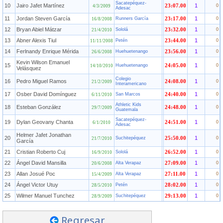
Sacatepéquez-
10
Jairo Jafet Martínez
1
23:07.00
0
4/3/2009
Adesac
11
Jordan Steven García
1
Runners García
23:17.00
0
16/8/2008
12
Bryan Abiel Mátzar
1
Sololá
23:32.00
0
21/4/2010
13
Abner Alexis Tiul
1
Petén
23:44.00
0
11/11/2008
14
Ferlnandy Enrique Mérida
1
Huehuetenango
23:56.00
0
26/6/2008
Kevin Wilson Emanuel
15
1
Huehuetenango
24:05.00
0
14/10/2010
Velásquez
Colegio
16
Pedro Miguel Ramos
1
24:08.00
0
21/2/2009
Interamericano
17
Osber David Domínguez
1
San Marcos
24:40.00
0
6/11/2010
Athletic Kids
18
Esteban González
1
24:48.00
0
29/7/2009
Guatemala
Sacatepéquez-
19
Dylan Geovany Chanta
1
24:51.00
0
6/1/2010
Adesac
Helmer Jafet Jonathan
20
1
Suchitepéquez
25:50.00
0
21/7/2010
García
21
Cristian Roberto Cuj
1
Sololá
26:52.00
0
16/9/2010
22
Ángel David Mansilla
1
Alta Verapaz
27:09.00
0
20/6/2008
23
Allan Josué Poc
1
Alta Verapaz
27:11.00
0
15/4/2009
24
Ángel Victor Utuy
1
Petén
28:02.00
0
28/5/2010
25
Wilmer Manuel Tunchez
1
Suchitepéquez
29:13.00
0
28/9/2009
Regresar