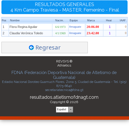
RESULTADOS GENERALES
4 Km Campo Traviesa - MASTER, Femenino - Final
Pos
Nombre
Nacim.
Equipo
Marca
Heat
IAAF
1
Flora Regina Aguilar
1
Amaguate
20:06.00
0
6/6/1973
2
Claudia Verónica Toledo
1
Amaguate
23:42.00
0
4/1/1969
Regresar
REVSYS ®
Athletics
FDNA (Federación Deportiva Nacional de Atletismo de
Guatemala)
Estadio Nacional Doroteo Guamuch Flores, Zona 5, Ciudad de Guatemala - Tel. (505)
8775-6640
secretariatecnica@fdna.gt
resultados.atletismofdnagt.com
Copyright © 2026