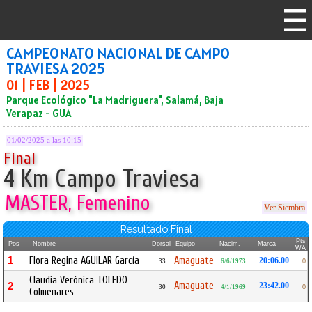
CAMPEONATO NACIONAL DE CAMPO
TRAVIESA 2025
01 | FEB | 2025
Parque Ecológico "La Madriguera", Salamá, Baja
Verapaz - GUA
01/02/2025 a las 10:15
Final
4 Km Campo Traviesa
MASTER, Femenino
Ver Siembra
Resultado Final
Pts
Pos
Nombre
Dorsal
Equipo
Nacim.
Marca
WA
1
Flora Regina AGUILAR García
Amaguate
20:06.00
33
6/6/1973
0
Claudia Verónica TOLEDO
Amaguate
2
23:42.00
30
4/1/1969
0
Colmenares