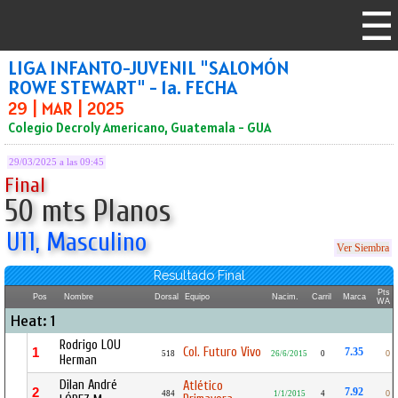
LIGA INFANTO-JUVENIL "SALOMÓN
ROWE STEWART" - 1a. FECHA
29 | MAR | 2025
Colegio Decroly Americano, Guatemala - GUA
29/03/2025 a las 09:45
Final
50 mts Planos
U11, Masculino
Ver Siembra
Resultado Final
Pts
Pos
Nombre
Dorsal
Equipo
Nacim.
Carril
Marca
WA
Heat: 1
Rodrigo LOU
Col. Futuro Vivo
1
7.35
518
26/6/2015
0
0
Herman
Dilan André
Atlético
2
7.92
484
1/1/2015
4
0