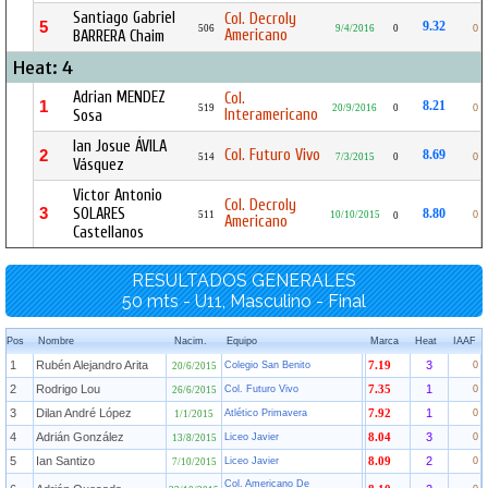
Santiago Gabriel
Col. Decroly
5
9.32
506
9/4/2016
0
0
Americano
BARRERA Chaim
Heat: 4
Adrian MENDEZ
Col.
1
8.21
519
20/9/2016
0
0
Interamericano
Sosa
Ian Josue ÁVILA
Col. Futuro Vivo
2
8.69
514
7/3/2015
0
0
Vásquez
Victor Antonio
Col. Decroly
3
SOLARES
8.80
511
10/10/2015
0
0
Americano
Castellanos
RESULTADOS GENERALES
50 mts - U11, Masculino - Final
Pos
Nombre
Nacim.
Equipo
Marca
Heat
IAAF
1
Rubén Alejandro Arita
3
Colegio San Benito
7.19
0
20/6/2015
2
Rodrigo Lou
1
Col. Futuro Vivo
7.35
0
26/6/2015
3
Dilan André López
1
Atlético Primavera
7.92
0
1/1/2015
4
Adrián González
3
Liceo Javier
8.04
0
13/8/2015
5
Ian Santizo
2
Liceo Javier
8.09
0
7/10/2015
Col. Americano De