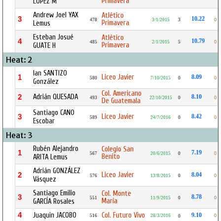
Primavera
LÓPEZ M
Andrew Joel YAX
Atlético
3
10.22
478
3/1/2015
3
0
Primavera
Lemus
Esteban Josué
Atlético
4
10.79
485
2/1/2015
5
0
Primavera
GUATE H
Heat: 2
Ian SANTIZO
Liceo Javier
1
8.09
580
7/10/2015
0
0
González
Col. Americano
Adrián QUESADA
2
8.10
493
22/10/2015
0
0
De Guatemala
Santiago CANO
Liceo Javier
3
8.42
589
24/7/2016
0
0
Escobar
Heat: 3
Rubén Alejandro
Colegio San
1
7.19
567
20/6/2015
0
0
Benito
ARITA Lemus
Adrián GONZÁLEZ
Liceo Javier
2
8.04
576
13/8/2015
0
0
Vásquez
Santiago Emilio
Col. Monte
3
8.78
551
11/9/2015
0
0
María
GARCÍA Rosales
4
Juaquin JACOBO
Col. Futuro Vivo
9.10
516
28/3/2016
0
0