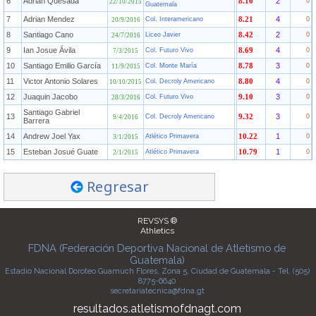
6
Adrián Quesada
2
8.10
0
22/10/2015
Guatemala
7
Adrian Mendez
4
Col. Interamericano
8.21
0
20/9/2016
8
Santiago Cano
2
Liceo Javier
8.42
0
24/7/2016
9
Ian Josue Ávila
4
Col. Futuro Vivo
8.69
0
7/3/2015
10
Santiago Emilio García
3
Col. Monte María
8.78
0
11/9/2015
11
Victor Antonio Solares
4
Col. Decroly Americano
8.80
0
10/10/2015
12
Juaquin Jacobo
3
Col. Futuro Vivo
9.10
0
28/3/2016
Santiago Gabriel
13
3
Col. Decroly Americano
9.32
0
9/4/2016
Barrera
14
Andrew Joel Yax
1
Atlético Primavera
10.22
0
3/1/2015
15
Esteban Josué Guate
1
Atlético Primavera
10.79
0
2/1/2015
Regresar
REVSYS ®
Athletics
FDNA (Federación Deportiva Nacional de Atletismo de
Guatemala)
Estadio Nacional Doroteo Guamuch Flores, Zona 5, Ciudad de Guatemala - Tel. (505)
8775-6640
secretariatecnica@fdna.gt
resultados.atletismofdnagt.com