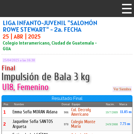
LIGA INFANTO-JUVENIL "SALOMÓN
ROWE STEWART" - 2a. FECHA
25 | ABR | 2025
Colegio Interamericano, Ciudad de Guatemala -
GUA
25/04/2025 a las 16:30
Final
Impulsión de Bala 3 kg
U18, Femenino
Ver Siembra
Resultado Final
Pos
Nombre
Dorsal
Equipo
Nacim.
Marca
Col. Decroly
Emma Sofia MORAN Aldana
1
11.05 m
906
19/7/2009
Americano
Jaqueline Sofia SANTOS
Colegio Monte
2
7.75 m
970
24/9/2008
María
Argueta