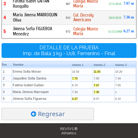
Fatima Isabel GAÍTAN
Colegio Monte
3
7.67 m
967
27/5/2010
María
Ronquillo
Maria Jimena MARROQUIN
Col. Decroly
4
7.36 m
912
28/6/2010
Americano
Oliva
Jimena Sofía FIGUEROA
Colegio Monte
5
6.27 m
972
15/12/2008
María
Menedez
DETALLE DE LA PRUEBA
Imp. de Bala 3 kg - U18, Femenino - Final
Pos
Nombre
Intento 1
Intento 2
Intento 3
1
Emma Sofia Moran
10.54
11.05
10.20
2
Jaqueline Sofia Santos
7.75
7.65
7.34
3
Fatima Isabel Gaítan
6.74
7.67
7.65
4
Maria Jimena Marroquin
7.34
7.36
x
5
Jimena Sofía Figueroa
6.27
6.07
6.10
Regresar
REVSYS ®
Athletics