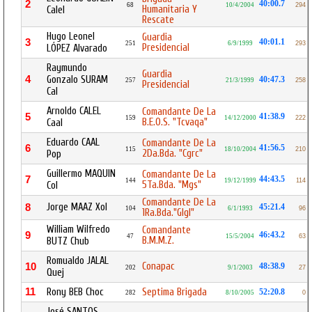
2
40:00.7
68
10/4/2004
294
Humanitaria Y
Calel
Rescate
Hugo Leonel
Guardia
3
40:01.1
251
6/9/1999
293
Presidencial
LÓPEZ Alvarado
Raymundo
Guardia
4
Gonzalo SURAM
40:47.3
257
21/3/1999
258
Presidencial
Cal
Arnoldo CALEL
Comandante De La
5
41:38.9
159
14/12/2000
222
B.E.O.S. "Tcvaqa"
Caal
Eduardo CAAL
Comandante De La
6
41:56.5
115
18/10/2004
210
2Da.Bda. "Cgrc"
Pop
Guillermo MAQUIN
Comandante De La
7
44:43.5
144
19/12/1999
114
5Ta.Bda. "Mgs"
Col
Comandante De La
Jorge MAAZ Xol
8
45:21.4
104
6/1/1993
96
1Ra.Bda."Glgl"
William Wilfredo
Comandante
9
46:43.2
47
15/5/2004
63
B.M.M.Z.
BUTZ Chub
Romualdo JALAL
Conapac
10
48:38.9
202
9/1/2003
27
Quej
11
Rony BEB Choc
Septima Brigada
52:20.8
282
8/10/2005
0
José SANTOS