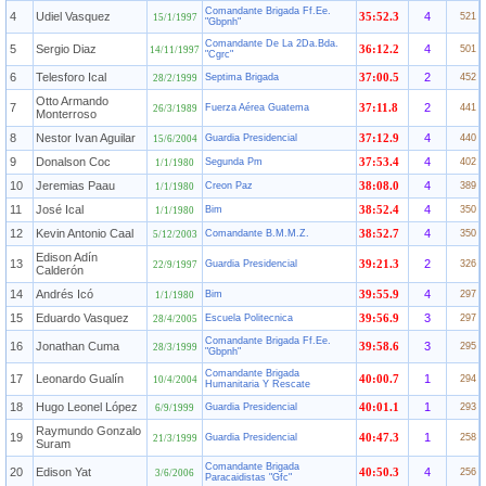
Comandante Brigada Ff.Ee.
4
Udiel Vasquez
4
35:52.3
521
15/1/1997
"Gbpnh"
Comandante De La 2Da.Bda.
5
Sergio Diaz
4
36:12.2
501
14/11/1997
"Cgrc"
6
Telesforo Ical
2
Septima Brigada
37:00.5
452
28/2/1999
Otto Armando
7
2
Fuerza Aérea Guatema
37:11.8
441
26/3/1989
Monterroso
8
Nestor Ivan Aguilar
4
Guardia Presidencial
37:12.9
440
15/6/2004
9
Donalson Coc
4
Segunda Pm
37:53.4
402
1/1/1980
10
Jeremias Paau
4
Creon Paz
38:08.0
389
1/1/1980
11
José Ical
4
Bim
38:52.4
350
1/1/1980
12
Kevin Antonio Caal
4
Comandante B.M.M.Z.
38:52.7
350
5/12/2003
Edison Adín
13
2
Guardia Presidencial
39:21.3
326
22/9/1997
Calderón
14
Andrés Icó
4
Bim
39:55.9
297
1/1/1980
15
Eduardo Vasquez
3
Escuela Politecnica
39:56.9
297
28/4/2005
Comandante Brigada Ff.Ee.
16
Jonathan Cuma
3
39:58.6
295
28/3/1999
"Gbpnh"
Comandante Brigada
17
Leonardo Gualín
1
40:00.7
294
10/4/2004
Humanitaria Y Rescate
18
Hugo Leonel López
1
Guardia Presidencial
40:01.1
293
6/9/1999
Raymundo Gonzalo
19
1
Guardia Presidencial
40:47.3
258
21/3/1999
Suram
Comandante Brigada
20
Edison Yat
4
40:50.3
256
3/6/2006
Paracaidistas "Gfc"