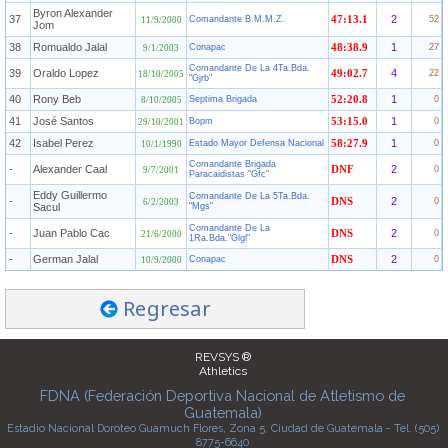
Byron Alexander
37
2
Comandante B.M.M.Z.
47:13.1
52
11/9/2000
Jom
38
Romualdo Jalal
1
Conapac
48:38.9
27
9/1/2003
Comandante De La 4Ta.Bda.
39
Oraldo Lopez
4
49:02.7
22
18/10/2005
"Gjrb"
40
Rony Beb
1
Septima Brigada
52:20.8
0
8/10/2005
41
José Santos
1
Bopm
53:15.0
0
29/10/2001
42
Isabel Perez
1
Estado Mayor Defensa Nacional
58:27.9
0
10/1/1990
Comandante Brigada
-
Alexander Caal
2
DNF
0
9/7/2001
Paracaidistas "Gfc"
Eddy Guillermo
Comandante De La 5Ta.Bda.
-
2
DNS
0
6/2/2003
Sacul
"Mgs"
Comandante De La
-
Juan Pablo Cac
2
DNS
0
21/6/2000
1Ra.Bda."Glgl"
-
German Jalal
2
Conapac
DNS
0
10/9/2000
Regresar
REVSYS ®
Athletics
FDNA (Federación Deportiva Nacional de Atletismo de
Guatemala)
Estadio Nacional Doroteo Guamuch Flores, Zona 5, Ciudad de Guatemala - Tel. (505)
8775-6640