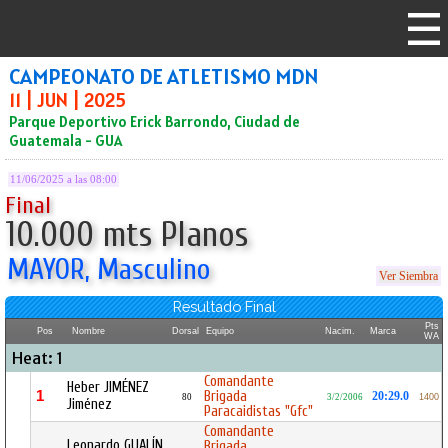
CAMPEONATO DE ATLETISMO MDN
11 | JUN | 2025
Parque Deportivo Erick Barrondo, Ciudad de
Guatemala - GUA
11/06/2025 a las 08:00
Final
10.000 mts Planos
MAYOR, Masculino
Ver Siembra
Resultado Final
Pts
Pos
Nombre
Dorsal
Equipo
Nacim.
Marca
WA
Heat: 1
Comandante
Heber JIMÉNEZ
1
Brigada
20:29.0
80
3/2/2006
1400
Jiménez
Paracaidistas "Gfc"
Comandante
Leonardo GUALÍN
Brigada