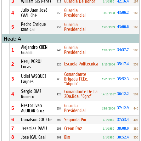
3
William SIS Pérez
Guardia De Honor
42:16.4
315
1/1/1980
197
Julio Juan José
Guardia
4
43:06.2
253
31/7/1998
166
Presidencial
CAAL Ché
Pedro Enrique
Guardia
5
43:06.6
256
15/5/1999
166
Presidencial
IXIM Cal
Heat: 4
Alejandro CHEN
Guardia
1
34:57.7
246
17/8/1997
580
Presidencial
Gualim
Nery POROJ
Escuela Politecnica
2
35:17.4
220
8/10/2004
558
Lucas
Comandante
Udiel VASQUEZ
3
Brigada Ff.Ee.
35:52.3
63
15/1/1997
521
Laynes
"Gbpnh"
Sergio DIAZ
Comandante De La
4
36:12.2
123
14/11/1997
501
2Da.Bda. "Cgrc"
Romero
Nestor Ivan
Guardia
5
37:12.9
254
15/6/2004
440
Presidencial
AGUILAR Cruz
6
Donalson COC Che
Segunda Pm
37:53.4
309
1/1/1980
402
7
Jeremias PAAU
Creon Paz
38:08.0
298
1/1/1980
389
8
José ICAL Caal
Bim
38:52.4
301
1/1/1980
350