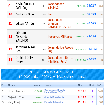
Kevin Antonio
Comandante
9
38:52.7
40
5/12/2003
350
B.M.M.Z.
CAAL Coy
10
Andrés ICÓ Coc
Bim
39:55.9
299
1/1/1980
297
Comandante
11
Edison YAT Cu
Brigada
40:50.3
78
3/6/2006
256
Paracaidistas "Gfc"
Cristian
12
Alexander
Reservas Militares
42:28.6
271
8/11/2002
189
BARONDO
Jeremías MAAZ
Comando De Apoyo
13
44:010.0
183
13/8/2003
131
Log
Beb
Oraldo LOPEZ
Comandante De La
14
49:02.7
135
18/10/2005
22
4Ta.Bda. "Gjrb"
Perez
RESULTADOS GENERALES
10.000 mts - MAYOR, Masculino - Final
Pos
Nombre
Nacim.
Equipo
Marca
Heat
IAAF
Comandante Brigada
1
Heber Jiménez
1
20:29.0
1400
3/2/2006
Paracaidistas "Gfc"
2
Alejandro Chen
4
Guardia Presidencial
34:57.7
580
17/8/1997
3
Nery Poroj
4
Escuela Politecnica
35:17.4
558
8/10/2004