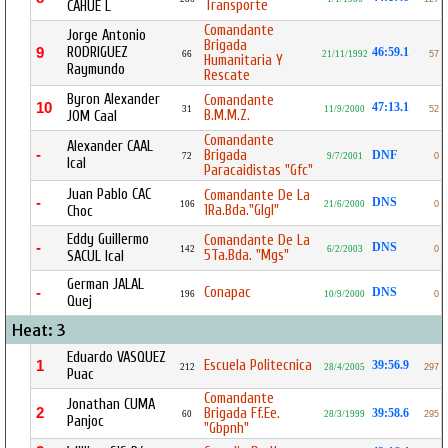
Transporte
CAHUE L
Comandante
Jorge Antonio
Brigada
RODRIGUEZ
9
46:59.1
66
21/11/1992
57
Humanitaria Y
Raymundo
Rescate
Byron Alexander
Comandante
10
47:13.1
31
11/9/2000
52
B.M.M.Z.
JOM Caal
Comandante
Alexander CAAL
-
Brigada
DNF
72
9/7/2001
0
Ical
Paracaidistas "Gfc"
Juan Pablo CAC
Comandante De La
-
DNS
106
21/6/2000
0
1Ra.Bda."Glgl"
Choc
Eddy Guillermo
Comandante De La
-
DNS
142
6/2/2003
0
5Ta.Bda. "Mgs"
SACUL Ical
German JALAL
Conapac
-
DNS
196
10/9/2000
0
Quej
Heat: 3
Eduardo VASQUEZ
Escuela Politecnica
1
39:56.9
212
28/4/2005
297
Puac
Comandante
Jonathan CUMA
2
Brigada Ff.Ee.
39:58.6
60
28/3/1999
295
Panjoc
"Gbpnh"