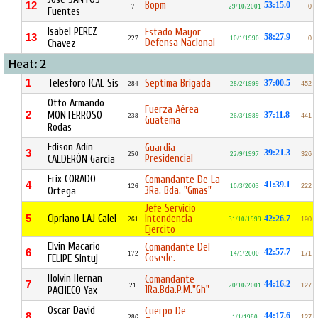
Bopm
12
53:15.0
7
29/10/2001
0
Fuentes
Isabel PEREZ
Estado Mayor
13
58:27.9
227
10/1/1990
0
Defensa Nacional
Chavez
Heat: 2
1
Telesforo ICAL Sis
Septima Brigada
37:00.5
284
28/2/1999
452
Otto Armando
Fuerza Aérea
2
MONTERROSO
37:11.8
238
26/3/1989
441
Guatema
Rodas
Edison Adín
Guardia
3
39:21.3
250
22/9/1997
326
Presidencial
CALDERÓN Garcia
Erix CORADO
Comandante De La
4
41:39.1
126
10/3/2003
222
3Ra. Bda. "Gmas"
Ortega
Jefe Servicio
5
Cipriano LAJ Calel
Intendencia
42:26.7
261
31/10/1999
190
Ejercito
Elvin Macario
Comandante Del
6
42:57.7
172
14/1/2000
171
Cosede.
FELIPE Sintuj
Holvin Hernan
Comandante
7
44:16.2
21
20/10/2001
127
1Ra.Bda.P.M."Gh"
PACHECO Yax
Oscar David
Cuerpo De
8
44:17.6
286
1/1/1980
127