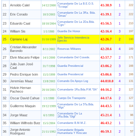
Comandante De La B.E.O.S.
21
Arnoldo Calel
1
41:38.9
222
14/12/2000
"Tcvaqa"
Comandante De La 3Ra. Bda.
22
Erix Corado
2
41:39.1
222
10/3/2003
"Gmas"
Comandante De La 2Da.Bda.
23
Eduardo Caal
1
41:56.5
210
18/10/2004
"Cgrc"
24
William Sis
3
Guardia De Honor
42:16.4
197
1/1/1980
Jefe Servicio Intendencia
25
Cipriano Laj
2
42:26.7
190
31/10/1999
Ejercito
Cristian Alexander
26
4
Reservas Militares
42:28.6
189
8/11/2002
Barondo
27
Elvin Macario Felipe
2
Comandante Del Cosede.
42:57.7
171
14/1/2000
Julio Juan José
28
3
Guardia Presidencial
43:06.2
166
31/7/1998
Caal
29
Pedro Enrique Ixim
3
Guardia Presidencial
43:06.6
166
15/5/1999
30
Jeremías Maaz
4
Comando De Apoyo Log
44:010.0
131
13/8/2003
Holvin Hernan
31
2
Comandante 1Ra.Bda.P.M."Gh"
44:16.2
127
20/10/2001
Pacheco
32
Oscar David Cahue
2
Cuerpo De Transporte
44:17.6
127
1/1/1980
Comandante De La 5Ta.Bda.
33
Guillermo Maquin
1
44:43.5
114
19/12/1999
"Mgs"
Comandante De La
34
Jorge Maaz
1
45:21.4
96
6/1/1993
1Ra.Bda."Glgl"
35
William Wilfredo Butz
1
Comandante B.M.M.Z.
46:43.2
63
15/5/2004
Jorge Antonio
Comandante Brigada
36
2
46:59.1
57
21/11/1992
Rodriguez
Humanitaria Y Rescate