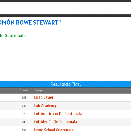
Noticias
Eventos
Afiliaciones
Estadísticas ▼
ALOMÓN ROWE STEWART"
 de Guatemala
Resultado Final
Dorsal
Equipo
Liceo Javier
158
Cab Academy
547
Col. Americano De Guatemala
575
Col. Alemán De Guatemala
730
Home School Guatemala
758