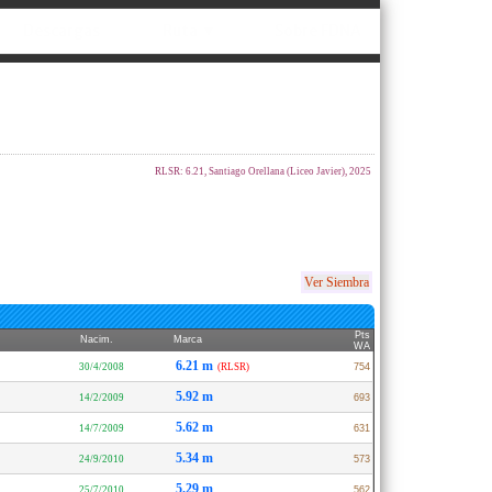
Descargas
Ruta ▼
Sobre FDNA
RLSR: 6.21, Santiago Orellana (Liceo Javier), 2025
Ver Siembra
Pts
Nacim.
Marca
WA
6.21 m
30/4/2008
(RLSR)
754
5.92 m
14/2/2009
693
5.62 m
14/7/2009
631
5.34 m
24/9/2010
573
5.29 m
25/7/2010
562