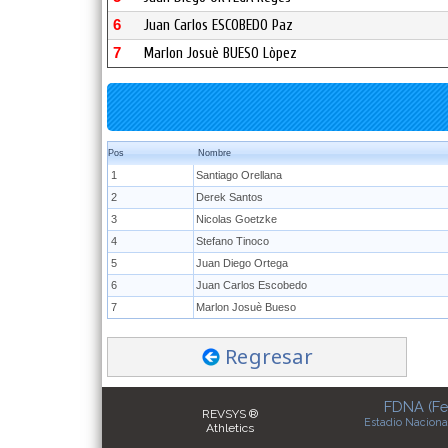
6
Juan Carlos ESCOBEDO Paz
7
Marlon Josuè BUESO Lòpez
Pos
Nombre
1
Santiago Orellana
2
Derek Santos
3
Nicolas Goetzke
4
Stefano Tinoco
5
Juan Diego Ortega
6
Juan Carlos Escobedo
7
Marlon Josuè Bueso
Regresar
FDNA (Fe
REVSYS ®
Estadio Naciona
Athletics