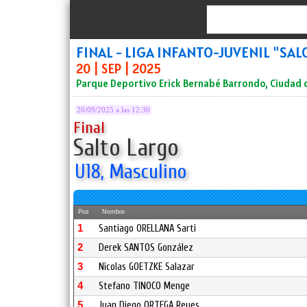
Inicio
FINAL - LIGA INFANTO-JUVENIL "S
20 | SEP | 2025
Parque Deportivo Erick Bernabé Barrondo, Ciudad
20/09/2025 a las 12:30
Final
Salto Largo
U18, Masculino
Pos
Nombre
1
Santiago ORELLANA Sarti
2
Derek SANTOS González
3
Nicolas GOETZKE Salazar
4
Stefano TINOCO Menge
5
Juan Diego ORTEGA Reyes