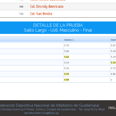
Col. Decroly Americano
588
Col. San Benito
713
DETALLE DE LA PRUEBA
Salto Largo - U18, Masculino - Final
Intento 1
Inte
5.75
5.97
5.66
5.19
5.62
5.19
4.14
5.34
5.15
3.72
5.03
4.80
4.84
x
deración Deportiva Nacional de Atletismo de Guatemala)
res
l Doroteo Guamuch Flores, Zona 5, Ciudad de Guatemala - Tel. (505) 8775-6640
secretariatecnica@fdna.gt