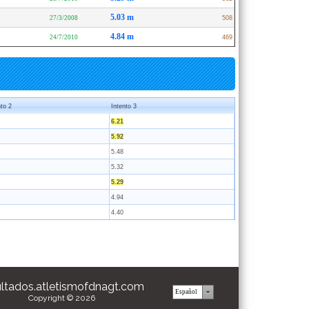
5.03 m
27/3/2008
508
4.84 m
24/7/2010
469
nto 2
Intento 3
6.21
5.92
5.48
5.32
5.29
4.94
4.40
ultados.atletismofdnagt.com
Copyright © 2026